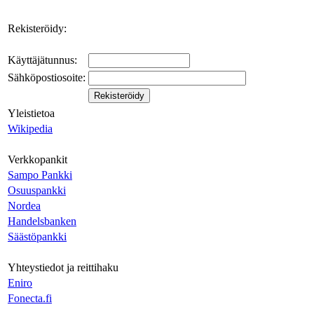
Rekisteröidy:
Käyttäjätunnus:
Sähköpostiosoite:
Yleistietoa
Wikipedia
Verkkopankit
Sampo Pankki
Osuuspankki
Nordea
Handelsbanken
Säästöpankki
Yhteystiedot ja reittihaku
Eniro
Fonecta.fi