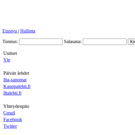
Etusivu
|
Hallinta
Tunnus:
Salasana:
Uutiset
Yle
Päivän lehdet
Ilta-sanomat
Kauppalehti.fi
Iltalehti.fi
Yhteydenpito
Gmail
Facebook
Twitter