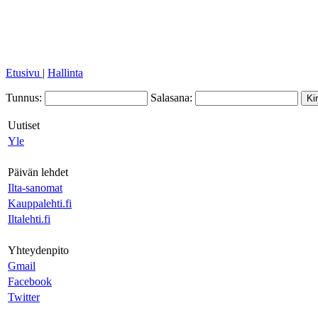
Etusivu
|
Hallinta
Tunnus:
Salasana:
Uutiset
Yle
Päivän lehdet
Ilta-sanomat
Kauppalehti.fi
Iltalehti.fi
Yhteydenpito
Gmail
Facebook
Twitter