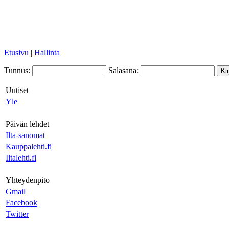
Etusivu
|
Hallinta
Tunnus:
Salasana:
Uutiset
Yle
Päivän lehdet
Ilta-sanomat
Kauppalehti.fi
Iltalehti.fi
Yhteydenpito
Gmail
Facebook
Twitter