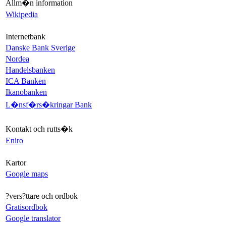
Allm�n information
Wikipedia
Internetbank
Danske Bank Sverige
Nordea
Handelsbanken
ICA Banken
Ikanobanken
L�nsf�rs�kringar Bank
Kontakt och rutts�k
Eniro
Kartor
Google maps
?vers?ttare och ordbok
Gratisordbok
Google translator